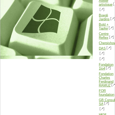
Atelier
artistique
Boegli
Jardins
Bold +
Tapfer
Centre
Reflex
Cherpisho
DAS
Fondation
1to4
Fondation
Charles
Ferdinand
RAMUZ
FOR
foundation
GB Consul
SA
HKM