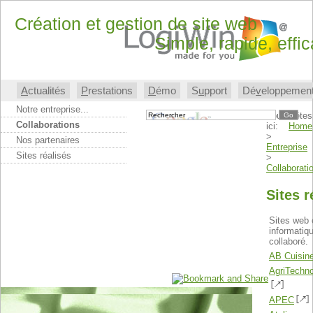
Création et gestion de site web
Simple, rapide, effi
A
ctualités
P
restations
D
émo
S
u
pport
Dé
v
eloppemen
Notre entreprise...
Vous êtes
Go
Collaborations
ici:
Home
>
Nos partenaires
Entreprise
Sites réalisés
>
Collaborati
Sites r
Sites web 
informatiq
collaboré.
AB Cuisin
AgriTechn
APEC