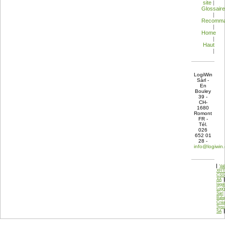
site
|
Glossaire
|
Recomma
|
Home
|
Haut
|
LogiWin
Sàrl -
En
Bouley
39 -
CH-
1680
Romont
FR -
Tél.
026
652 01
28 -
info@logiwin
Val
XHT
CSS
AA
léga
Logi
Sàrl
Babe
Créa
Sysc
SA