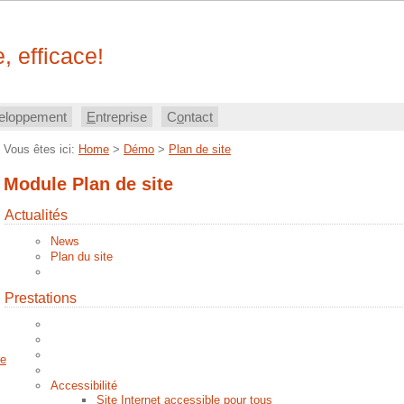
, efficace!
eloppement
E
ntreprise
C
o
ntact
Vous êtes ici:
Home
>
Démo
>
Plan de site
Module Plan de site
Actualités
News
Plan du site
Prestations
Accessibilité
Site Internet accessible pour tous