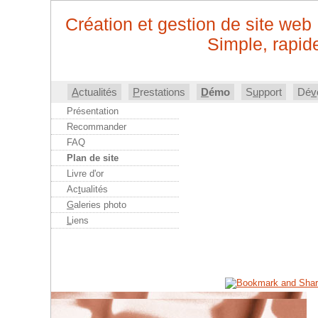
Création et gestion de site web
Simple, rapide
A
ctualités
P
restations
D
émo
S
u
pport
Dé
v
Présentation
Recommander
FAQ
Plan de site
Livre d'or
Ac
t
ualités
G
aleries photo
L
iens