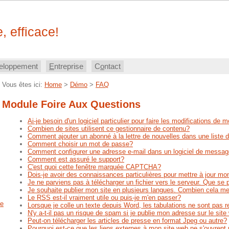
, efficace!
eloppement
E
ntreprise
C
o
ntact
Vous êtes ici:
Home
>
Démo
>
FAQ
Module Foire Aux Questions
Ai-je besoin d'un logiciel particulier pour faire les modifications de 
Combien de sites utilisent ce gestionnaire de contenu?
Comment ajouter un abonné à la lettre de nouvelles dans une liste d
Comment choisir un mot de passe?
Comment configurer une adresse e-mail dans un logiciel de messag
Comment est assuré le support?
C'est quoi cette fenêtre marquée CAPTCHA?
Dois-je avoir des connaissances particulières pour mettre à jour mo
Je ne parviens pas à télécharger un fichier vers le serveur. Que se p
Je souhaite publier mon site en plusieurs langues. Combien cela me 
Le RSS est-il vraiment utile ou puis-je m'en passer?
Lorsque je colle un texte depuis Word, les tabulations ne sont pas 
N'y a-t-il pas un risque de spam si je publie mon adresse sur le sit
Peut-on télécharger les articles de presse en format Jpeg ou autre?
Pourquoi est-ce que les liens externes à mon site web ne s'ouvrent