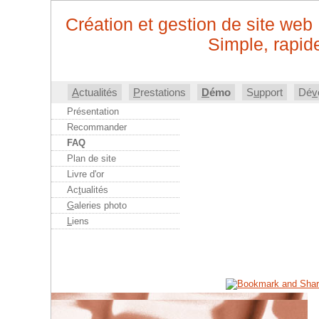
Création et gestion de site web
Simple, rapide
A
ctualités
P
restations
D
émo
S
u
pport
Dé
v
Présentation
Recommander
FAQ
Plan de site
Livre d'or
Ac
t
ualités
G
aleries photo
L
iens