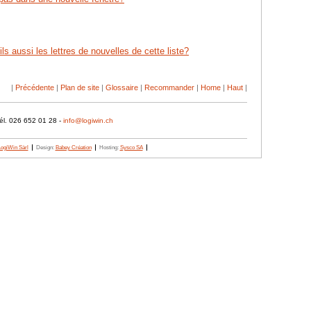
ils aussi les lettres de nouvelles de cette liste?
|
Précédente
|
Plan de site
|
Glossaire
|
Recommander
|
Home
|
Haut
|
él. 026 652 01 28 -
info@logiwin.ch
LogiWin Sàrl
Design:
Babey Création
Hosting:
Sysco SA