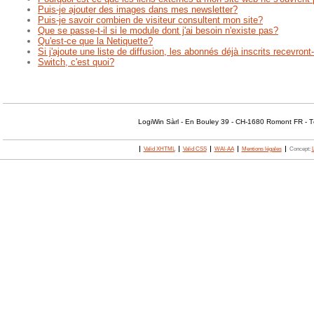
Puis-je ajouter des images dans mes newsletter?
Puis-je savoir combien de visiteur consultent mon site?
Que se passe-t-il si le module dont j'ai besoin n'existe pas?
Qu'est-ce que la Netiquette?
Si j'ajoute une liste de diffusion, les abonnés déjà inscrits recevront-
Switch, c'est quoi?
LogiWin Sàrl - En Bouley 39 - CH-1680 Romont FR - T
Valid XHTML
Valid CSS
WAI-AA
Mentions légales
Concept: