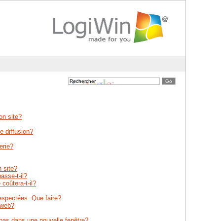
Go
mon site?
e diffusion?
erie?
n site?
asse-t-il?
coûtera-t-il?
respectées. Que faire?
e web?
 pas dans une nouvelle fenêtre?